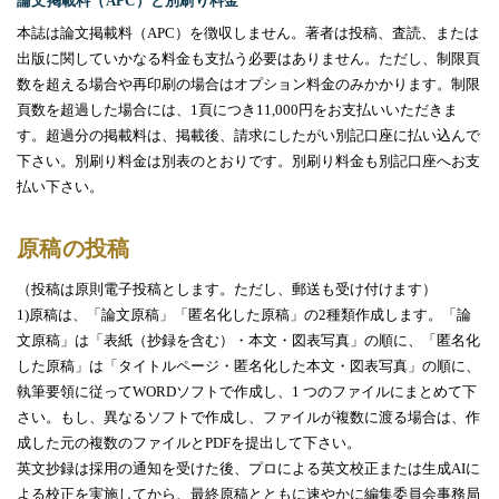
論文掲載料（
APC
）と別刷り料金
本誌は論文掲載料（
APC
）を徴収しません。著者は投​​稿、査読、または
出版に関していかなる料金も支払う必要はありません。ただし、制限頁
数を超える場合や再印刷の場合はオプション料金のみかかります。制限
頁数を超過した場合には、
1
頁につき
11,000
円をお支払いいただきま
す。超過分の掲載料は、掲載後、請求にしたがい別記口座に払い込んで
下さい。別刷り料金は別表のとおりです。別刷り料金も別記口座へお支
払い下さい。
原稿の投稿
（投稿は原則電子投稿とします。ただし、郵送も受け付けます）
1)
原稿は、「論文原稿」「匿名化した原稿」の
2
種類作成します。「論
文原稿」は「表紙（抄録を含む）・本文・図表写真」の順に、「匿名化
した原稿」は「タイトルページ・匿名化した本文・図表写真」の順に、
執筆要領に従って
WORD
ソフトで作成し、
1
つのファイルにまとめて下
さい。もし、異なるソフトで作成し、ファイルが複数に渡る場合は、作
成した元の複数のファイルと
PDF
を提出して下さい。
英文抄録は採用の通知を受けた後、プロによる英文校正または生成AIに
よる校正を実施してから、最終原稿とともに速やかに編集委員会事務局