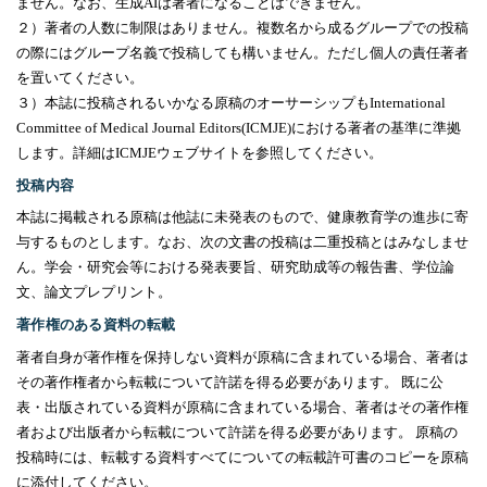
ません。なお、生成
AI
は著者になることはできません。
２）著者の人数に制限はありません。複数名から成るグループでの投稿
の際にはグループ名義で投稿しても構いません。ただし個人の責任著者
を置いてください。
３）本誌に投稿されるいかなる原稿のオーサーシップも
International
Committee of Medical Journal Editors(ICMJE)
における著者の基準に準拠
します。詳細は
ICMJE
ウェブサイトを参照してください。
投稿内容
本誌に掲載される原稿は他誌に未発表のもので、健康教育学の進歩に寄
与するものとします。なお、次の文書の投稿は二重投稿とはみなしませ
ん。学会・研究会等における発表要旨、研究助成等の報告書、学位論
文、論文プレプリント。
著作権のある資料の転載
著者自身が著作権を保持しない資料が原稿に含まれている場合、著者は
その著作権者から転載について許諾を得る必要があります。 既に公
表・出版されている資料が原稿に含まれている場合、著者はその著作権
者および出版者から転載について許諾を得る必要があります。 原稿の
投稿時には、転載する資料すべてについての転載許可書のコピーを原稿
に添付してください。