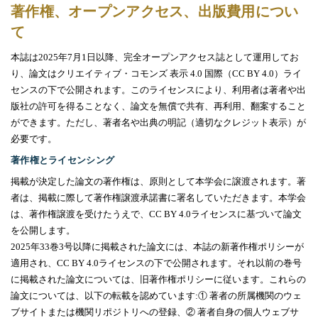
著作権、オープンアクセス、出版費用につい
て
本誌は
2025
年
7
月
1
日以降、完全オープンアクセス誌として運用してお
り、論文はクリエイティブ・コモンズ 表示
4.0
国際（
CC BY 4.0
）ライ
センスの下で公開されます。このライセンスにより、利用者は著者や出
版社の許可を得ることなく、論文を無償で共有、再利用、翻案すること
ができます。ただし、著者名や出典の明記（適切なクレジット表示）が
必要です。
著作権とライセンシング
掲載が決定した論文の著作権は、原則として本学会に譲渡されます。著
者は、掲載に際して著作権譲渡承諾書に署名していただきます。本学会
は、著作権譲渡を受けたうえで、
CC BY 4.0
ライセンスに基づいて論文
を公開します。
2025年
33
巻
3
号以降に掲載された論文には、本誌の新著作権ポリシーが
適用され、
CC BY 4.0
ライセンスの下で公開されます。それ以前の巻号
に掲載された論文については、旧著作権ポリシーに従います。これらの
論文については、以下の転載を認めています
:①
著者の所属機関のウェ
ブサイトまたは機関リポジトリへの登録
、②
著者自身の個人ウェブサ