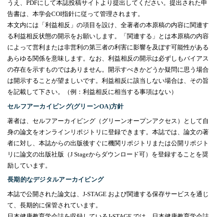
うえ、
PDF
にして本誌投稿サイトより提出してください。提出された申
告書は、本学会
COI
指針に従って管理されます。
本文内には「利益相反」の項目を設け、全著者の本原稿の内容に関連す
る利益相反状態の開示をお願いします。「関連する」とは本原稿の内容
によって営利または非営利の第三者の利害に影響を及ぼす可能性がある
あらゆる関係を意味します。なお、利益相反の開示は必ずしもバイアス
の存在を示すものではありません。開示すべきかどうか疑問に思う場合
は開示することが望ましいです。利益相反に該当しない場合は、その旨
を記載して下さい。（例：利益相反に相当する事項はない）
セルフアーカイビング
(
グリーン
OA)
方針
著者は、セルフアーカイビング（グリーンオープンアクセス）として自
身の論文をオンラインリポジトリに登録できます。本誌では、論文の著
者に対し、本誌からの出版後すぐに機関リポジトリまたは公開リポジト
リに論文の出版社版（
J Stage
からダウンロード可）を登録することを奨
励しています。
長期的なデジタルアーカイビング
本誌で公開された論文は、
J-STAGE
および関連する保存サービスを通じ
て、長期的に保管されています。
日本健康教育学会誌を収録している
J-STAGE
では、日本健康教育学会誌