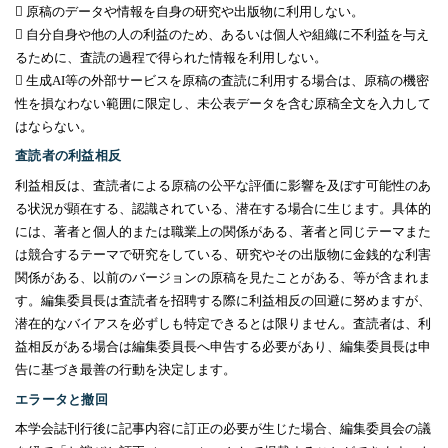
 原稿のデータや情報を自身の研究や出版物に利用しない。
 自分自身や他の人の利益のため、あるいは個人や組織に不利益を与え
るために、査読の過程で得られた情報を利用しない。
 生成
AI
等の外部サービスを原稿の査読に利用する場合は、原稿の機密
性を損なわない範囲に限定し、未公表データを含む原稿全文を入力して
はならない。
査読者の利益相反
利益相反は、査読者による原稿の公平な評価に影響を及ぼす可能性のあ
る状況が顕在する、認識されている、潜在する場合に生じます。具体的
には、著者と個人的または職業上の関係がある、著者と同じテーマまた
は競合するテーマで研究をしている、研究やその出版物に金銭的な利害
関係がある、以前のバージョンの原稿を見たことがある、等が含まれま
す。編集委員長は査読者を招聘する際に利益相反の回避に努めますが、
潜在的なバイアスを必ずしも特定できるとは限りません。査読者は、利
益相反がある場合は編集委員長へ申告する必要があり、編集委員長は申
告に基づき最善の行動を決定します。
エラータと撤回
本学会誌刊行後に記事内容に訂正の必要が生じた場合、編集委員会の議