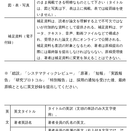
のまま掲載できる明瞭なものとして下さい（タイトル
図・表・写真
は、図と写真は下、表は上に掲載。表では縦罫線を使
いません）。
補足資料は、読者が論文を理解する上で不可欠ではな
いが付加的な資料として提供される。補足資料は、デ
ータ、テキスト、音声、動画ファイルなどで構成さ
補足資料（電子
れ、受理された論文と共にオンラインで公開される。
付録）
補足資料も査読の対象となるため、著者は原稿提出の
際には最終版を提出しなければならない。原稿受理後
は、著者は補足資料に変更を加えることはできない。
※「総説」「システマティックレビュー」「原著」「短報」「実践報
告」「研究プロトコル」「特別報告」は、採用の通知を受けた後、最終
原稿とともに英文抄録を提出してください。
タイトルの英訳（文頭の単語のみ大文字使
英
英文タイトル
用）。
文
著者英語名
著者全員の氏名の英文。
著者全員の所属の英文（右上付き文字で1*、2*