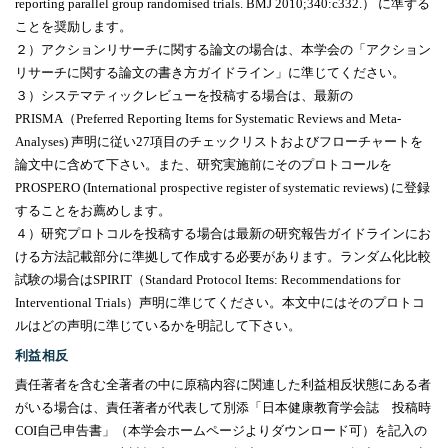
reporting parallel group randomised trials. BMJ 2010;340:c332.
） に準ずる
ことを奨励します。
２）アクションリサーチに関する論文の場合は、本学会の「アクション
リサーチに関する論文の書き方ガイドライン」に準じてください。
３）システマティックレビューを投稿する場合は、最新の
PRISMA
（Preferred Reporting Items for Systematic Reviews and Meta-
Analyses) 声明に従い
27
項目のチェックリストおよびフローチャートを
論文中に含めて下さい。また、研究実施前にそのプロトコールを
PROSPERO (
International prospective register of systematic reviews) に登録
することをお薦めします。
４）研究プロトコルを投稿する場合は最新の研究報告ガイドラインにお
ける方法記載部分に準拠して作成する必要があります。ランダム化比較
試験の場合は
SPIRIT
（
Standard Protocol Items: Recommendations for
Interventional Trials
）声明に準じてください。本文中にはそのプロトコ
ルはどの声明に準じているかを明記して下さい。
利益相反
責任著者を含む全著者の中に原稿内容に関連した利益相反状態にある者
がいる場合は、責任著者が代表して別添「日本健康教育学会誌 投稿時
COI
自己申告書」（本学会ホームページよりダウンロード可）を記入の