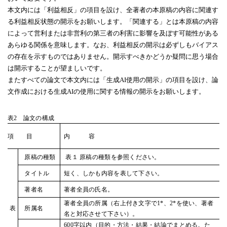
本文内には「利益相反」の項目を設け、全著者の本原稿の内容に関連す
る利益相反状態の開示をお願いします。「関連する」とは本原稿の内容
によって営利または非営利の第三者の利害に影響を及ぼす可能性がある
あらゆる関係を意味します。なお、利益相反の開示は必ずしもバイアス
の存在を示すものではありません。開示すべきかどうか疑問に思う場合
は開示することが望ましいです。
またすべての論文で本文内には「生成
AI
使用の開示」の項目を設け、論
文作成における生成
AI
の使用に関する情報の開示をお願いします。
表2 論文の構成
項 目
内 容
原稿の種類
表１ 原稿の種類を参照ください。
タイトル
短く、しかも内容を表して下さい。
著者名
著者全員の氏名。
著者全員の所属（右上付き文字で1*、2*を使い、著者
表
所属名
名と対応させて下さい）。
600字以内（目的・方法・結果・結論でまとめる。た