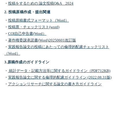
・
投稿をするための 論文投稿Q&A 2024
2. 投稿原稿作成・提出関連
・
投稿原稿書式フォーマット（Word）
・
投稿票・チェックリスト(word)
・
COI自己申告書(Word）
・
著作権委譲承諾書(Word)20250601改訂版
・
実践報告論文の投稿にあたっての倫理的配慮チェックリスト
（Word）
3.原稿作成のガイドライン
・
統計データ・記載方法等に関するガイドライン（PDF712KB)
・
実践報告論⽂に関する倫理的配慮ガイドライン (2022.08.31版)
・
アクションリサーチに関する論文の書き方ガイドライン