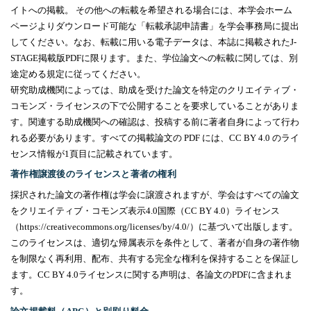
イトへの掲載
。
その他への転載を希望される場合には、本学会ホーム
ページよりダウンロード可能な「転載承認申請書」を学会事務局に提出
してください。なお、転載に用いる電子データは、本誌に掲載された
J-
STAGE
掲載版
PDF
に限ります。また、学位論文への転載に関しては、別
途定める規定に従ってください。
研究助成機関によっては、助成を受けた論文を特定のクリエイティブ・
コモンズ・ライセンスの下で公開することを要求していることがありま
す。関連する助成機関への確認は、投稿する前に著者自身によって行わ
れる必要があります。すべての掲載論文の
PDF
には、
CC BY 4.0
のライ
センス情報が
1
頁目に記載されています。
著作権譲渡後のライセンスと著者の権利
採択された論文の著作権は学会に譲渡されますが、学会はすべての論文
をクリエイティブ・コモンズ表示
4.0
国際（
CC BY 4.0
）ライセンス
（
https://creativecommons.org/licenses/by/4.0/
）に基づいて出版します。
このライセンスは、適切な帰属表示を条件として、著者が自身の著作物
を制限なく再利用、配布、共有する完全な権利を保持することを保証し
ます。
CC BY 4.0
ライセンスに関する声明は、各論文の
PDF
に含まれま
す。