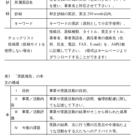
抄
所属英語名
を使い、著者名と対応させて下さい）。
録
抄録
和文抄録の英訳。英文 250 words以内。
キーワード
キーワードの英訳（原則として小文字使用）。
投稿日、原稿種類、タイトル、英文タイトル、
チェックリスト
著者名、著者英語名、責任著者の連絡先（住
投稿票（投稿サイトを
所、氏名、電話、FAX、E-mail）を、A4判1枚
使用しない場合）
に記載して下さい。（様式はホームページより
ダウンロードすることができます）
表3 「実践報告」の本
文の構成
Ⅰ 目的
事業や実践活動の目的。
Ⅱ 事業／活動内
事業や実践活動内容の説明、倫理的配慮に関し
容
ても記述して下さい。
Ⅲ 事業／活動評
事業や実践活動の結果やそこから得られた成果
本
価
等。
実践の結果、次に行う際の注意点や今後似たよ
Ⅳ 今後の課題
うな活動をする人たちへのアドバイス等。