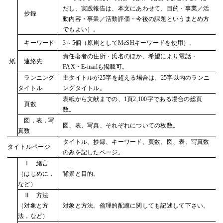
だし、実践報告は、本文にあわせて、目的・事業／活
抄録
動内容・事業／活動評価・今後の課題というまとめ方
でもよい）。
キーワード
3～5個（原則としてMeSHキーワードを使用）。
責任著者の住所・氏名のほか、希望により電話・
紙
連絡先
FAX・E-mailも掲載可。
ランニング
主タイトルが25字を超える場合は、25字以内のランニ
タイトル
ングタイトル。
表紙から文献までの、1頁2,100字である場合の総頁
頁数
数。
図，表，写
図、表、写真、それぞれについての枚数。
真数
タイトル、抄録、キーワード、頁数、図、表、写真数
タイトルページ
のみを記したページ。
Ⅰ 緒言
（はじめに，
背景と目的。
など）
Ⅱ 方法
（対象と方
対象と方法。倫理的配慮に関しても記述して下さい。
法，など）