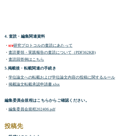
4. 査読・編集関連資料
・
研究プロトコルの査読にあたって
・
査読要領・実践報告の査読について（PDF362KB)
・
査読回答例はこちら
5.掲載後・転載関連の手続き
・
学位論文への転載および学位論文内容の投稿に関するルール
・
掲載論文転載承認申請書.xlsx
編集委員会規程はこちらからご確認ください。
・
編集委員会規程202406.pdf
投稿先