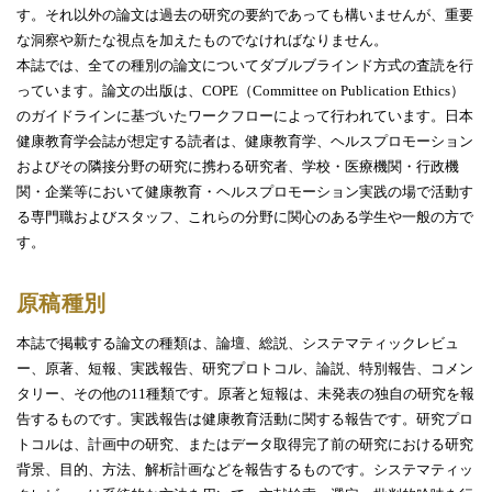
す。それ以外の論文は過去の研究の要約であっても構いませんが、重要
な洞察や新たな視点を加えたものでなければなりません。
本誌では、全ての種別の論文についてダブルブラインド方式の査読を行
っています。論文の出版は、
COPE
（
Committee on Publication Ethics
）
のガイドラインに基づいたワークフローによって行われています。日本
健康教育学会誌が想定する読者は、健康教育学、ヘルスプロモーション
およびその隣接分野の研究に携わる研究者、学校・医療機関・行政機
関・企業等において健康教育・ヘルスプロモーション実践の場で活動す
る専門職およびスタッフ、これらの分野に関心のある学生や一般の方で
す。
原稿種別
本誌で掲載する論文の種類は、論壇、総説、システマティックレビュ
ー、原著、短報、実践報告、研究プロトコル、論説、特別報告、コメン
タリー、その他の
11
種類です。原著と短報は、未発表の独自の研究を報
告するものです。実践報告は健康教育活動に関する報告です。研究プロ
トコルは、計画中の研究、またはデータ取得完了前の研究における研究
背景、目的、方法、解析計画などを報告するものです。システマティッ