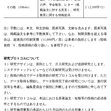
の声、学会報告、レター（掲
その他 （Others）
2（2,100字×2）
載論文に対する意見）、研究･
教育に関する情報提供
注）字数には、本文、和文抄録、図表写真、文献を含みます。図表写真
は、掲載論文を参考に字数換算して下さい。なお、制限頁数を超える場
合は、超過頁の印刷実費（
11,000
円／頁）は著者の負担とします（投稿
規程「
6
．投稿原稿の取り扱い」を参照下さい）。
研究プロトコルについて
１）研究デザインは、原則として、介入研究および追跡研究とします。
システマティックレビューなどの文献研究は受け付けません。
２）投稿の時点でデータ取得前の研究プロトコルを受け付けます。ただ
し、データ取得を開始し、データ取得完了前の研究については、進行状
況等を考慮し、編集委員会で個別に判断しますので投稿時に申し出て下
さい。
３）研究プロトコルは、本誌における原著論文・短報等の投稿の必須条
件とするものではありません。
４）研究倫理審査の承認から
12
ケ月以内のものを対象とします。