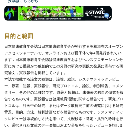
投稿はこちらから
目的と範囲
日本健康教育学会誌は日本健康教育学会が発行する英和混在のオープン
アクセスジャーナルで、オンラインおよび冊子体で年
4
回発行されてい
ます．日本健康教育学会誌は健康教育学およびヘルスプロモーション分
野における重要かつ独創的でこの分野の研究や実践の発展に寄与する研
究論文，実践報告を掲載しています。
本誌で掲載する論文の種類は、論壇、総説、システマティックレビュ
ー、原著、短報、実践報告、研究プロトコル、論説、特別報告、コメン
タリー、その他の
11
種類です。原著と短報は、未発表の独自の研究を報
告するものです。実践報告は健康教育活動に関する報告です。研究プロ
トコルは、計画中の研究、またはデータ取得完了前の研究における研究
背景、目的、方法、解析計画などを報告するものです。システマティッ
クレビューは系統的な方法を用いて、文献検索・選定・批判的吟味を行
い、選択された文献のデータ抽出および分析を行ったレビューを指しま