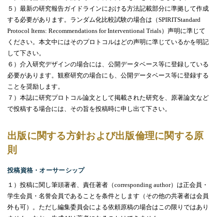
５）最新の研究報告ガイドラインにおける方法記載部分に準拠して作成
する必要があります。ランダム化比較試験の場合は（
SPIRIT
Standard
Protocol Items: Recommendations for Interventional Trials）
声明に準じて
ください。本文中にはそのプロトコルはどの声明に準じているかを明記
して下さい。
６）介入研究デザインの場合には、公開データベース等に登録している
必要があります。観察研究の場合にも、公開データベース等に登録する
ことを奨励します。
７）本誌に研究プロトコル論文として掲載された研究を、原著論文など
で投稿する場合には、その旨を投稿時に申し出て下さい。
出版に関する方針および出版倫理に関する原
則
投稿資格・オーサーシップ
１）投稿に関し筆頭著者、責任著者（
corresponding author
）は正会員・
学生会員・名誉会員であることを条件とします（その他の共著者は会員
外も可）。ただし編集委員会による依頼原稿の場合はこの限りではあり