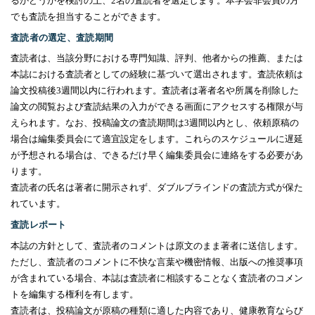
るかどうかを検討の上、
2
名の査読者を選定します。本学会非会員の方
でも査読を担当することができます。
査読者の選定、査読期間
査読者は、当該分野における専門知識、評判、他者からの推薦、または
本誌における査読者としての経験に基づいて選出されます。査読依頼は
論文投稿後
3
週間以内に行われます。査読者は著者名や所属を削除した
論文の閲覧および査読結果の入力ができる画面にアクセスする権限が与
えられます。なお、投稿論文の査読期間は
3
週間以内とし、依頼原稿の
場合は編集委員会にて適宜設定をします。これらのスケジュールに遅延
が予想される場合は、できるだけ早く編集委員会に連絡をする必要があ
ります。
査読者の氏名は著者に開示されず、ダブルブラインドの査読方式が保た
れています。
査読レポート
本誌の方針として、査読者のコメントは原文のまま著者に送信します。
ただし、査読者のコメントに不快な言葉や機密情報、出版への推奨事項
が含まれている場合、本誌は査読者に相談することなく査読者のコメン
トを編集する権利を有します。
査読者は、投稿論文が原稿の種類に適した内容であり、健康教育ならび