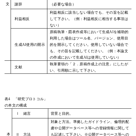
文
謝辞
（必要な場合）
利益相反に該当しない場合でも、その旨を記載
利益相反
して下さい。（例：利益相反に相当する事項は
ない）
原稿執筆・図表作成等において生成AIを補助的
利用した場合はツール名、バージョン、使用目
生成AI使用の開示
的を開示してください。使用していない場合で
も、その旨を記載してください。（例：本論文
の作成において生成AIは使用していない）
執筆要領の「２．原稿作成上の注意」にしたが
文献
い、引用順に示して下さい。
表4 「研究プロトコル」
の本文の構成
Ⅰ 緒言
背景と目的。
対象と方法。準拠したガイドライン、倫理的配
慮や公開データベース等への登録情報に関して
本
Ⅱ 方法
も記述して下さい。※公開データベース等への