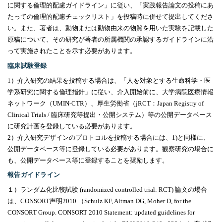
に関する倫理的配慮ガイドライン」に従い、「実践報告論文の投稿にあ
たっての倫理的配慮チェックリスト」を投稿時に併せて提出してくださ
い。また、著者は、動物または動物由来の物質を用いた実験を記載した
原稿について、その研究が著者の所属機関の承認するガイドラインに沿
って実施されたことを示す必要があります。
臨床試験登録
1）介入研究の結果を投稿する場合は、「人を対象とする生命科学・医
学系研究に関する倫理指針」に従い、介入開始前に、大学病院医療情報
ネットワーク（
UMIN-CTR
）、厚生労働省（
jRCT
：
Japan Registry of
Clinical Trials /
臨床研究等提出・公開システム）等の公開データベース
に研究計画を登録している必要があります。
2）介入研究デザインのプロトコルを投稿する場合には、
1)
と同様に、
公開データベース等に登録している必要があります。観察研究の場合に
も、公開データベース等に登録することを奨励します。
報告ガイドライン
１）ランダム化比較試験
(randomized controlled trial: RCT)
論文の場合
は、
CONSORT
声明
2010
（
Schulz KF, Altman DG, Moher D, for the
CONSORT Group. CONSORT 2010 Statement: updated guidelines for