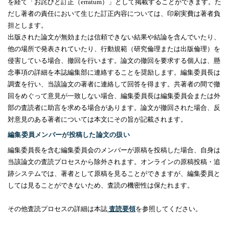
を経て「お詫びと訂正（
erratum
）」として掲載することができます。た
だし著者の責任において生じた訂正内容については、印刷実費は著者負
担とします。
出版された論文が無効または信頼できない結果や結論を含んでいたり、
他の場所で発表されていたり、行動規範（研究倫理または出版倫理）を
侵害している場合、撤回を行います。論文の撤回を要求する個人は、懸
念事項の詳細を本誌編集部に連絡することを奨励します。編集委員長は
調査を行い、当該論文の著者に連絡して回答を得ます。共著者の間で撤
回をめぐって意見が一致しない場合、編集委員長は編集委員会または外
部の査読者に助言を求める場合があります。論文が撤回された場合、反
対意見のある著者については本文にその旨が記載されます。
編集委員メンバーが投稿した論文の扱い
編集委員長を含む編集委員会のメンバーが原稿を投稿した場合、自身は
当該論文の査読プロセスから除外されます。オンラインの原稿投稿・追
跡システムでは、著者として原稿を見ることができますが、編集委員と
しては見ることができないため、査読の機密性は保たれます。
その他査読プロセスの詳細は本誌
査読要領
を参照してください。