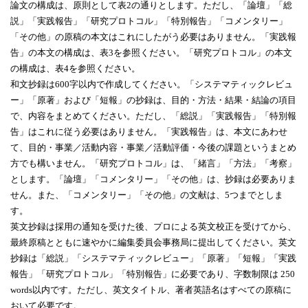
論文の構成は、原則として表
2
の通りとします。ただし、「論壇」「総
説」「実践報告」「研究プロトコル」「特別報告」「コメンタリー」
「その他」の原稿の本文はこれにしたがう必要はありません。「実践報
告」の本文の構成は、表
3
を参照ください。「研究プロトコル」の本文
の構成は、表
4
を参照ください。
和文抄録は
600
字以内で作成してください。「システマティックレビュ
ー」「原著」および「短報」の抄録は、目的・方法・結果・結論の項目
で、内容をまとめてください。ただし、「総説」「実践報告」「特別報
告」はこれに従う必要はありません。「実践報告」は、本文にあわせ
て、目的・事業／活動内容・事業／活動評価・今後の課題というまとめ
方でも構いません。「研究プロトコル」は、「緒言」「方法」「考察」
とします。「論壇」「コメンタリー」「その他」は、抄録は必要ありま
せん。また、「コメンタリー」「その他」の文献は、
5
つまでとしま
す。
英文抄録は採用の通知を受けた後、プロによる英文校正を受けてから、
最終原稿とともに速やかに編集委員会事務局に提出してください。英文
抄録は「総説」「システマティックレビュー」「原著」「短報」「実践
報告」「研究プロトコル」「特別報告」に必要であり、字数制限は
250
words
以内です。ただし、英文タイトル、著者英語名はすべての原稿に
おいて必要です。