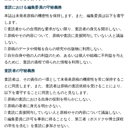
査読における編集委員の守秘義務
本誌は未発表原稿の機密性を保持します。また、編集委員は以下を遵守
します。
 査読者からの合理的な要求がない限り、査読者の身元を開示しない。
 原稿やその内容について、原稿や査読に直接関与していない人と議論
しない。
 原稿のデータや情報を自らの研究や出版物に利用しない。
 自分自身や他の人の利益のため、あるいは個人や組織に不利益を与え
るために、査読の過程で得られた情報を利用しない。
査読者の守秘義務
査読者は、その責任の一環として未発表原稿の機密性を常に保持するこ
とに同意します。また、査読者は原稿の査読依頼を受けることにより、
以下を遵守することに同意したものと見なします。
 原稿の査読における自身の役割を明らかにしない。
 原稿の著者に身元を明かさない。
 査読に直接関与していない人と原稿やその内容について議論しない。
 編集委員に許可を事前に得ることなく、第三者（ポスドクや博士課程
の学生を含む）を査読に参加させない。