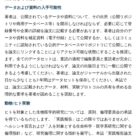
データおよび資料の入手可能性
著者は、公開されているデータや資料について、その出所（公開リポジ
トリや商用データベース等）を開示しなければならず、必要に応じて登
録番号や企業の詳細を論文に記載する必要があります。著者は自分のデ
ータや資料を補足資料（電子付録）として公開するか、もしくはコミュ
ニティに認知されている公的データベースやリポジトリにて公開しこれ
を論文にリンクすることによりアクセス可能な状態にすることを推奨し
ます。全てのデータセットは、査読の過程で編集委員と査読者が完全に
利用できるようにしなければならず、論文の出版日までに一般に公開で
きるよう考慮してください。著者は、論文がジャーナルから出版された
日から少なくとも
3
年間はデータセットを保存してください。本誌で
は、論文に記載されたデータ、材料、実験プロトコルの共有を求める合
理的な要求を著者が認めることを奨励します。
動物
/
ヒト実験
ヒトを対象とした生物医学的研究については、原則、倫理委員会の承認
を得ているものとします。「実践報告」はこの限りではありませんが、
ヘルシンキ宣言および「人を対象とする生命科学・医学系研究に関する
倫理指針」など、研究倫理に関する指針を厳守し、本誌「実践報告論文