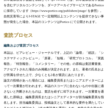
を含むデジタルコンテンツを、ダークアーカイブサービスである
Portico
に保存しています（
https://www.portico.org/publishers/jstage/
を参照）。
自然災害等により
J-STAGE
で一定期間以上コンテンツを提供できない事
態が発生した場合、本誌のコンテンツは
Portico
にて公開されます。
査読プロセス
編集および査読プロセス
本誌は、ピアレビュー・ジャーナルです。上記の「論壇」「総説」「シ
ステマティックレビュー」「原著」「短報」「研究プロトコル」「実践
報告」「特別報告」「コメンタリー」「その他」の原稿は査読審査後、
アクセプトされた場合のみ掲載が決定されます。また、著者の氏名およ
び所属を伏せた上で、少なくとも
2
名が査読にあたります。
論文の投稿があった場合には、編集委員長またはシニアエディターによ
って一次審査が行われます。本誌のスコープに合わないものや出版に適
さないと判断されたものは、査読を経ずに却下されます。一次審査を通
過した原稿は、編集委員長またはシニアエディターが担当編集委員を指
名します。担当編集委員は、投稿論文として基本的な要件を満たしてい