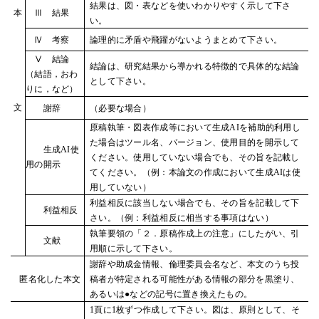
結果は、図・表などを使いわかりやすく示して下さ
本
Ⅲ 結果
い。
Ⅳ 考察
論理的に矛盾や飛躍がないようまとめて下さい。
Ⅴ 結論
結論は、研究結果から導かれる特徴的で具体的な結論
（結語，おわ
として下さい。
りに，など）
文
謝辞
（必要な場合）
原稿執筆・図表作成等において生成AIを補助的利用し
た場合はツール名、バージョン、使用目的を開示して
生成AI使
ください。使用していない場合でも、その旨を記載し
用の開示
てください。（例：本論文の作成において生成AIは使
用していない）
利益相反に該当しない場合でも、その旨を記載して下
利益相反
さい。（例：利益相反に相当する事項はない）
執筆要領の「２．原稿作成上の注意」にしたがい、引
文献
用順に示して下さい。
謝辞や助成金情報、倫理委員会名など、本文のうち投
匿名化した本文
稿者が特定される可能性がある情報の部分を黒塗り、
あるいは●などの記号に置き換えたもの。
1頁に1枚ずつ作成して下さい。図は、原則として、そ