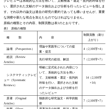
クレビューは系統的な方法を用いて、文献検索・選定・批判的吟味を行
い、選択された文献のデータ抽出および分析を行ったレビューを指しま
す。それ以外の論文は過去の研究の要約であっても構いませんが、重要
な洞察や新たな視点を加えたものでなければなりません。
原稿の種類とその内容、制限頁数は表
1
のとおりです。
表1 原稿の種類
制限頁数（刷り
種 類
内 容
上がり）
理論や実践等についての提
論壇 （Perspectives）
4（2,100字×4）
案・提言
総説 （Review
先行研究の総括、解説
7（2,100字×7）
Articles）
明確に定式化された内容につ
いて、系統的な方法を用い
システマティックレビ
て、文献検索・選定・批判的
14（2,100字
ュー（Systematic
吟味を行い、選択された文献
×14）
Reviews）
のデータ抽出および分析を行
ったレビュー
原著 （Original
独創的な研究論文・科学的観
7（2,100字×7）
Articles）
察
短報 （Short
原著論文の短報、技法・手法