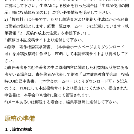
に提出して下さい。生成
AI
による校正を行った場合は「生成
AI
使用の開
示」欄に投稿規程３の
15
）に従い必要情報を明記して下さい。
2)
「投稿料」は不要です。ただし超過頁および別刷り作成にかかる経費
は著者の負担とします。経費一覧はホームページに記載しています（執
筆要領「
2
．原稿作成上の注意」を参照下さい）。
3)
原稿は本誌投稿サイトより送付して下さい。
4)
別添「著作権委譲承諾書」（本学会ホームページよりダウンロード
可）を原稿投稿時に作成し、
PDF
にして本誌投稿サイトより提出して下
さい。
5)
責任著者を含む全著者の中に原稿内容に関連した利益相反状態にある
者がいる場合は、責任著者が代表して別添「日本健康教育学会誌 投稿
時
COI
自己申告書」（本学会ホームページよりダウンロード可）を記入
のうえ、
PDF
にして本誌投稿サイトより提出してください。提出された
申告書は、本学会
COI
指針に従って管理されます。
6)メールあるいは郵送する場合は、編集事務局に送付して下さい。
原稿の準備
１．論文の構成