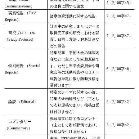
5（2,100字×5）
Communications）
の改良に関する論文
実践報告 （Field
健康教育活動に関する報告
7（2,100字×7）
Reports）
計画中の研究，またはデータ
研究プロトコル
取得完了前の研究における背
7（2,100字×7）
（Study Protocol）
景，目的，方法，解析計画な
どの報告
特集記事、学術大会の講演内
容など（主として依頼原稿で
特別報告 （Special
す。ただし当学会委員会や研
6（2,100字×6）
Reports）
究会等の活動報告やセミナー
報告は単題に限り随時投稿を
受付けます）
特定のテーマに関する小論、
特集の企画解説など（主とし
論説 （Editorial）
2（2,100字×2）
て依頼原稿であり、投稿は受
け付けません）
掲載論文に対するコメント
コメンタリー
（主として依頼原稿であり、
2（2,100字×2）
（Commentary）
投稿は受付けません）
書評 （学術書に限る）、会員