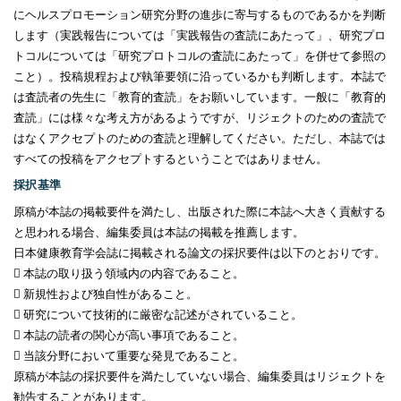
にヘルスプロモーション研究分野の進歩に寄与するものであるかを判断
します（実践報告については「実践報告の査読にあたって」、研究プロ
トコルについては「研究プロトコルの査読にあたって」を併せて参照の
こと）。投稿規程および執筆要領に沿っているかも判断します。本誌で
は査読者の先生に「教育的査読」をお願いしています。一般に「教育的
査読」には様々な考え方があるようですが、リジェクトのための査読で
はなくアクセプトのための査読と理解してください。ただし、本誌では
すべての投稿をアクセプトするということではありません。
採択基準
原稿が本誌の掲載要件を満たし、出版された際に本誌へ大きく貢献する
と思われる場合、編集委員は本誌の掲載を推薦します。
日本健康教育学会誌に掲載される論文の採択要件は以下のとおりです。
 本誌の取り扱う領域内の内容であること。
 新規性および独自性があること。
 研究について技術的に厳密な記述がされていること。
 本誌の読者の関心が高い事項であること。
 当該分野において重要な発見であること。
原稿が本誌の採択要件を満たしていない場合、編集委員はリジェクトを
勧告することがあります。