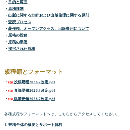
・
目的と範囲
・
原稿種別
・
出版に関する方針および出版倫理に関する原則
・
査読プロセス
・
著作権、オープンアクセス、出版費用について
・
原稿の投稿
・
原稿の準備
・
採択された原稿
規程類とフォーマット
・
投稿規程2026.7改定.pdf
・
査読要領2026.7改定.pdf
・
執筆要領2026.7改定.pdf
各種規程やフォーマットへは、こちらからアクセスしてください。
1. 投稿全体の概要とサポート資料