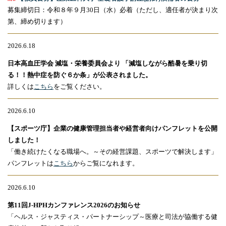
募集締切日：令和８年９月30日（水）必着（ただし、適任者が決まり次
第、締め切ります）
2026.6.18
日本高血圧学会 減塩・栄養委員会より 「減塩しながら酷暑を乗り切
る！！熱中症を防ぐ６か条」が公表されました。
詳しくは
こちら
をご覧ください。
2026.6.10
【スポーツ庁】企業の健康管理担当者や経営者向けパンフレットを公開
しました！
「働き続けたくなる職場へ。～その経営課題、スポーツで解決します」
パンフレットは
こちら
からご覧になれます。
2026.6.10
第11回J-HPHカンファレンス2026のお知らせ
「ヘルス・ジャスティス・パートナーシップ～医療と司法が協働する健