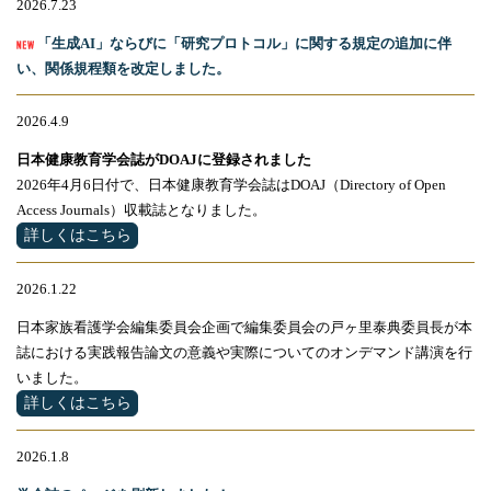
2026.7.23
「生成AI」ならびに「研究プロトコル」に関する規定の追加に伴
い、関係規程類を改定しました。
2026.4.9
日本健康教育学会誌がDOAJに登録されました
2026年
4
月
6
日付で、日本健康教育学会誌は
DOAJ
（
Directory of Open
Access Journals
）収載誌となりました。
詳しくはこちら
2026.1.22
日本家族看護学会編集委員会企画で編集委員会の戸ヶ里泰典委員長が本
誌における実践報告論文の意義や実際についてのオンデマンド講演を行
いました。
詳しくはこちら
2026.1.8