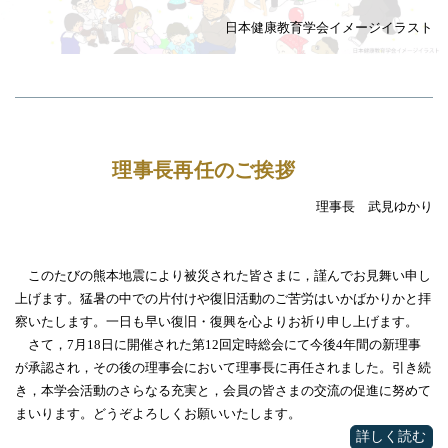
日本健康教育学会イメージイラスト
理事長再任のご挨拶
理事長 武見ゆかり
このたびの熊本地震により被災された皆さまに，謹んでお見舞い申し
上げます。猛暑の中での片付けや復旧活動のご苦労はいかばかりかと拝
察いたします。一日も早い復旧・復興を心よりお祈り申し上げます。
さて，
7
月
18
日に開催された第
12
回定時総会にて今後
4
年間の新理事
が承認され，その後の理事会において理事長に再任されました。引き続
き，本学会活動のさらなる充実と，会員の皆さまの交流の促進に努めて
まいります。どうぞよろしくお願いいたします。
詳しく読む