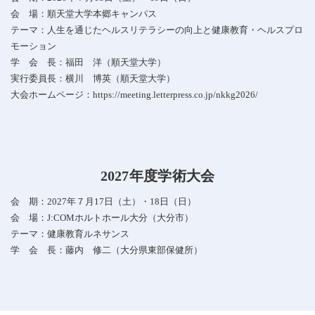
会 場：順天堂大学本郷キャンパス
テーマ：人生を通じたヘルスリテラシーの向上と健康教育・ヘルスプロ
モーション
学 会 長：福田 洋（順天堂大学）
実行委員長：横川 博英（順天堂大学）
大会ホームページ：
https://meeting.letterpress.co.jp/nkkg2026/
2027年度学術大会
会 期：
2027
年７月17日（土）・18日（日）
会 場：J:COMホルトホール大分（大分市）
テーマ：健康教育ルネサンス
学 会 長：藤内 修二（大分県東部保健所）