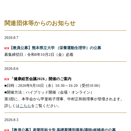
関連団体等からのお知らせ
2026.8.7
【教員公募】熊本県立大学 （栄養運動生理学）の公募
募集締切日：令和
8
年
10
月
2
日（金）必着
2026.8.6
「健康経営会議2026」開催のご案内
■日時：
2026
年
9
月
16
日（水）
10:30
～
16:20
（受付
10:00
）
■開催方法：ハイブリッド開催（会場・オンライン）
第3部に、本学会から甲斐裕子理事、中村正和前理事が登壇されます。
詳しくは
こちら
をご覧ください。
2026.8.3
【教員公募】産業医科大学 基礎看護学講座(講師)候補者の公募