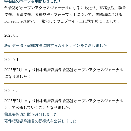
学会誌のページを刷新しました！
学会誌がオープンアクセスジャーナルになるにあたり、投稿規程、執筆
要領、査読要領、各種規程・フォーマットについて、国際誌における
For authorsの形で、一元化してウェブサイト上に示す形にしました。
2025.8.5
統計データ・記載方法に関するガイドラインを更新しました
2025.7.1
2025年7月1日より日本健康教育学会誌はオープンアクセスジャーナル
になりました！
2025.6.5
2025
年
7
月
1
日より日本健康教育学会誌はオープンアクセスジャーナル
として公表していくこととなりました。
執筆要領改訂版を改訂しました
著作権委譲承諾書の新様式を公開しました